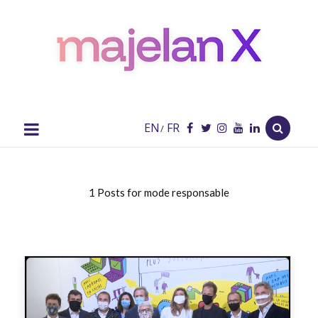
majelan
X
Blog
EN
FR
/
1 Posts for mode responsable