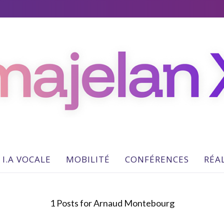
majelan
X
Blog
I.A VOCALE
MOBILITÉ
CONFÉRENCES
RÉA
1 Posts for Arnaud Montebourg