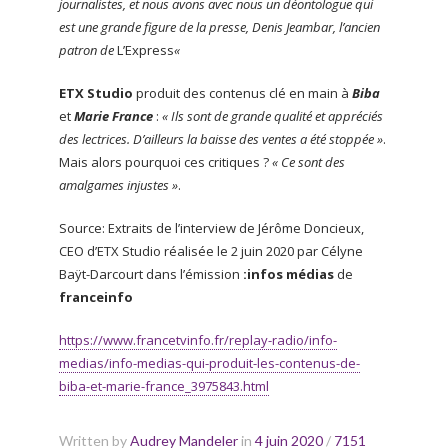
journalistes, et nous avons avec nous un déontologue qui
est une grande figure de la presse, Denis Jeambar, l’ancien
patron de
L’Express
«
ETX Studio
produit des contenus clé en main à
Biba
et
Marie France
:
« Ils sont de grande qualité et appréciés
des lectrices. D’ailleurs la baisse des ventes a été stoppée »
.
Mais alors pourquoi ces critiques ?
« Ce sont des
amalgames injustes »
.
Source: Extraits de l’interview de Jérôme Doncieux,
CEO d’ETX Studio réalisée le 2 juin 2020 par Célyne
Baÿt-Darcourt dans l’émission
:infos médias
de
franceinfo
https://www.francetvinfo.fr/replay-radio/info-
medias/info-medias-qui-produit-les-contenus-de-
biba-et-marie-france_3975843.html
Written by
Audrey Mandeler
in
4 juin 2020
/
7151